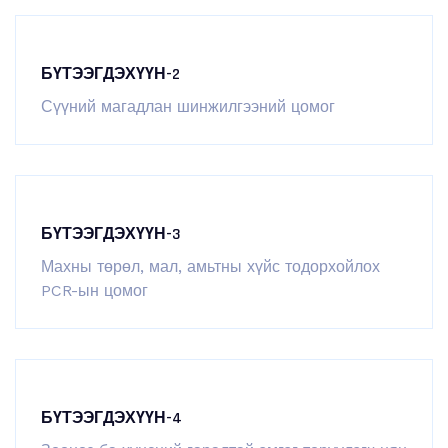
БҮТЭЭГДЭХҮҮН-2
Сүүний магадлан шинжилгээний цомог
БҮТЭЭГДЭХҮҮН-3
Махны төрөл, мал, амьтны хүйс тодорхойлох
PCR-ын цомог
БҮТЭЭГДЭХҮҮН-4