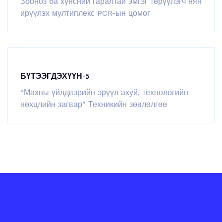
Зооноз ба хүнсний гаралтай эмгэг төрүүлэгч нян
ирүүлэх мултиплекс PCR-ын цомог
БҮТЭЭГДЭХҮҮН-5
“Махны үйлдвэрийн эрүүл ахуй, технологийн
нөхцлийн загвар” Техникийн зөвлөлгөө