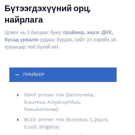
Бүтээгдэхүүний орц,
найрлага
Цомог нь 3 багцаас буюу
праймер,
эерэг ДНХ,
бусад
урвалж
-уудаас бүрдэх, нийт 23 нэрийн 26
хуванцар тюб бүхий кит.
ПРАЙМЕР
SSAP primer mix (Salmonella,
S.aureus, A.hydrophilus,
Pseudomonas)
BCES primer mix (B.cereus, C.jejuni,
E.coli, Shigella)