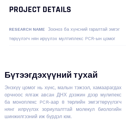
PROJECT DETAILS
Зооноз ба хүнсний гаралтай эмгэг
RESEARCH NAME
төрүүлэгч нян ирүүлэх мултиплекс PCR-ын цомог
Бүтээгдэхүүний тухай
Энэхүү цомог нь хүнс, малын тэжээл, хамаарагдах
орчноос ялгаж авсан ДНХ дээжин дээр мулипекс
ба моноплекс PCR-аар 8 төрлийн эмгэгтөрүүлэгч
нянг илрүүлэх зориулалттай молекул биологийн
шинжилгээний иж бүрдэл юм.