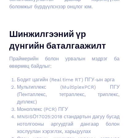
боломжыг бүрдүүлснээр онцлог юм.
Шинжилгээний үр
дүнгийн баталгаажилт
Праймерийн болон урвалын мэдрэг ба
өвөрмөц байдлыг:
Бодит цагийн (Real time RT) ПГУ-ын арга
Мультиплекс (MultiplexPCR) ПГУ
(Пентаплекс, тетраплекс, триплекс,
дуплекс)
Моноплекс (PCR) ПГУ
MNSISО17025:2018 стандартын дагуу бусад
нотолгооны аргуудтай дангаар болон
хослуулан хэрэглэх, харьцуулах