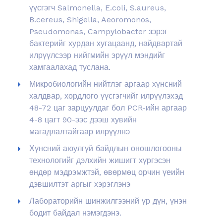
үүсгэгч Salmonella, E.coli, S.aureus,
B.cereus, Shigella, Aeoromonos,
Pseudomonas, Campylobacter зэрэг
бактерийг хурдан хугацаанд, найдвартай
илрүүлсээр нийгмийн эрүүл мэндийг
хамгаалахад туслана.
Микробиологийн нийтлэг аргаар хүнсний
халдвар, хордлого үүсгэгчийг илрүүлэхэд
48-72 цаг зарцуулдаг бол PCR-ийн аргаар
4-8 цагт 90-ээс дээш хувийн
магадлалтайгаар илрүүлнэ
Хүнсний аюулгүй байдлын оношлогооны
технологийг дэлхийн жишигт хүргэсэн
өндөр мэдрэмжтэй, өвөрмөц орчин үеийн
дэвшилтэт аргыг хэрэглэнэ
Лабораторийн шинжилгээний үр дүн, үнэн
бодит байдал нэмэгдэнэ.