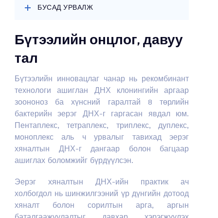
БУСАД УРВАЛЖ
Бүтээлийн онцлог, давуу
тал
Бүтээлийн инновацлаг чанар нь рекомбинант
технологи ашиглан ДНХ клонингийн аргаар
зоононоз ба хүнсний гаралтай 8 төрлийн
бактерийн эерэг ДНХ-г гаргасан явдал юм.
Пентаплекс, тетраплекс, триплекс, дуплекс,
моноплекс аль ч урвалыг тавихад эерэг
хяналтын ДНХ-г дангаар болон багцаар
ашиглах боломжийг бүрдүүлсэн.
Эерэг хяналтын ДНХ-ийн практик ач
холбогдол нь шинжилгээний үр дүнгийн дотоод
хяналт болон сорилтын арга, аргын
баталгаажуулалтыг давхар хэрэгжүүлэх