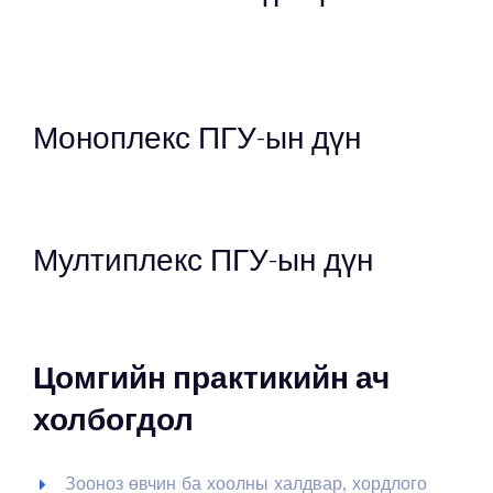
Моноплекс ПГУ-ын дүн
Мултиплекс ПГУ-ын дүн
Цомгийн практикийн ач
холбогдол
Зооноз өвчин ба хоолны халдвар, хордлого