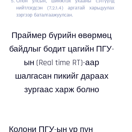
Олон улсын, шинжлэх ухааны сэтгүүлд
нийтлэгдсэн (7.2.1.4) аргатай харьцуулах
зэргээр баталгаажуулсан.
Праймер бүрийн өвөрмөц
байдлыг бодит цагийн ПГУ-
ын (Real time RT)-аар
шалгасан пикийг дараах
зургаас харж болно
Колони ПГУ-ын үр пүн