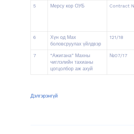
5
Мерсу кор ОУБ
Contract N
6
Хүн од Мах
121/18
боловсруулах үйлдвэр
7
“Ажигана” Махны
№07/17
чиглэлийн тахианы
цогцолбор аж ахуй
Дэлгэрэнгүй