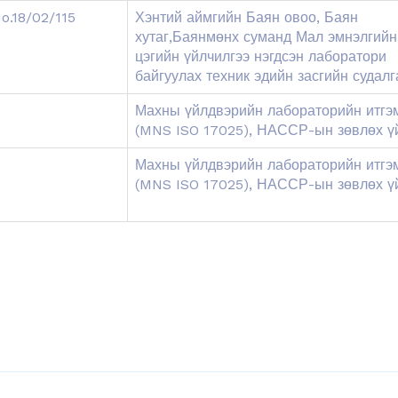
o.18/02/115
Хэнтий аймгийн Баян овоо, Баян
хутаг,Баянмөнх суманд Мал эмнэлгийн
цэгийн үйлчилгээ нэгдсэн лаборатори
байгуулах техник эдийн засгийн судалг
Махны үйлдвэрийн лабораторийн итгэ
(MNS ISO 17025), НАССР-ын зөвлөх ү
Махны үйлдвэрийн лабораторийн итгэ
(MNS ISO 17025), НАССР-ын зөвлөх ү