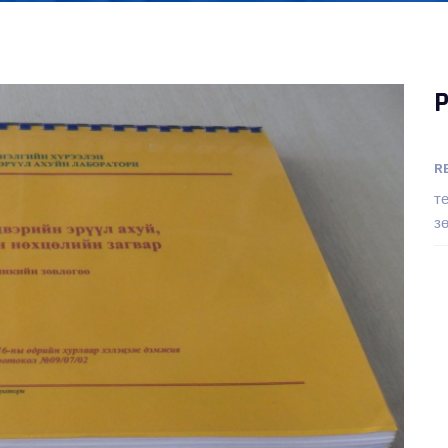
P
R
т
з