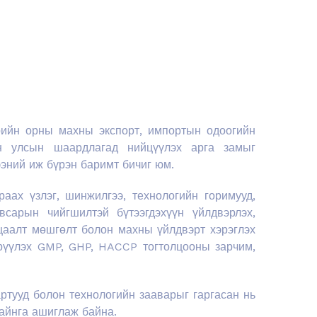
өрийн орны махны экспорт, импортын одоогийн
он улсын шаардлагад нийцүүлэх арга замыг
гээний иж бүрэн баримт бичиг юм.
аах үзлэг, шинжилгээ, технологийн горимууд,
всарын чийгшилтэй бүтээгдэхүүн үйлдвэрлэх,
уцаалт мөшгөлт болон махны үйлдвэрт хэрэглэх
врүүлэх GMP, GHP, HACCP тогтолцооны зарчим,
ртууд болон технологийн зааварыг гаргасан нь
байнга ашиглаж байна.