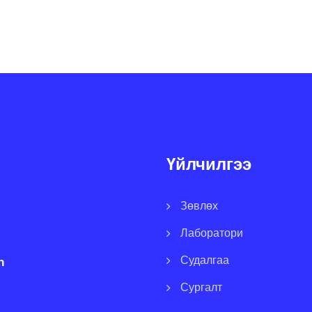
Үйлчилгээ
Зөвлөх
Лаборатори
Судалгаа
n
Сургалт