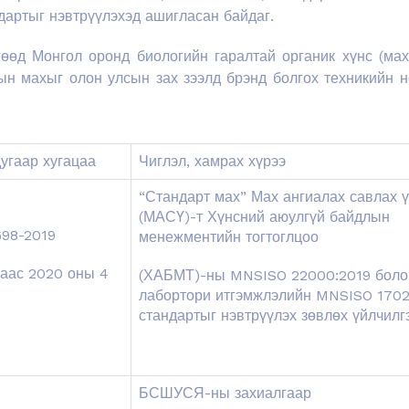
артыг нэвтрүүлэхэд ашигласан байдаг.
гөөд Монгол оронд биологийн гаралтай органик хүнс (мах
ын махыг олон улсын зах зээлд брэнд болгох техникийн н
угаар хугацаа
Чиглэл, хамрах хүрээ
“Стандарт мах” Мах ангиалах савлах 
(МАСҮ)-т Хүнсний аюулгүй байдлын
98-2019
менежментийн тогтоглцоо
раас 2020 оны 4
(ХАБМТ)-ны MNSISO 22000:2019 боло
лабортори итгэмжлэлийн MNSISO 1702
стандартыг нэвтрүүлэх зөвлөх үйлчилг
БСШУСЯ-ны захиалгаар