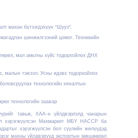
лт махан бүтээгдэхүүн “Шууз”.
магадлан шинжилгээний цомог. Техникийн
өрөл, мал амьтны хүйс тодорхойлох ДНХ
, малын тэжээл. Усны идэвх тодорхойлох
боловсруулах технологийн хяналтын
өрөх технологийн заавар
уурийг тавьж, ХАА-н үйлдвэрлэлд чанарын
өсөл хэрэгжүүлсэн Махмаркет МБҮ НАССР ба
дартыг хэрэгжүүлсэн бол сүүлийн жилүүдэд
 зэрэг махны үйлдвэрүүд экспортын зөвшөөрөл