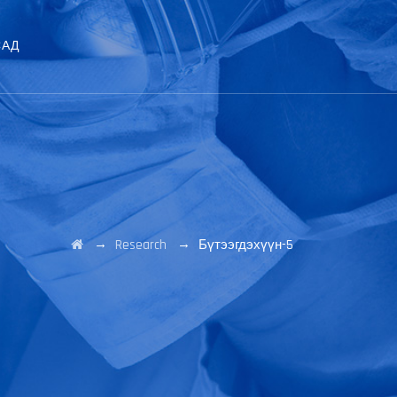
САД
→
→
Research
Бүтээгдэхүүн-5