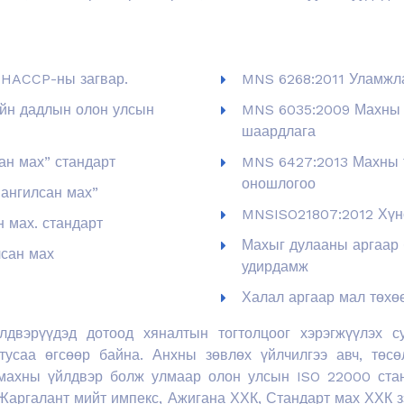
 HACCP-ны загвар.
MNS 6268:2011 Уламжла
йн дадлын олон улсын
MNS 6035:2009 Махны 
шаардлага
ан мах” стандарт
MNS 6427:2013 Махны т
оношлогоо
 ангилсан мах”
MNSISO21807:2012 Хүнс
н мах. стандарт
Махыг дулааны аргаар 
лсан мах
удирдамж
Халал аргаар мал төхө
лдвэрүүдэд дотоод хяналтын тогтолцоог хэрэгжүүлэх с
 тусаа өгсөөр байна. Анхны зөвлөх үйлчилгээ авч, т
 махны үйлдвэр болж улмаар олон улсын ISO 22000 стан
, Жаргалант мийт импекс, Ажигана ХХК, Стандарт мах ХХК