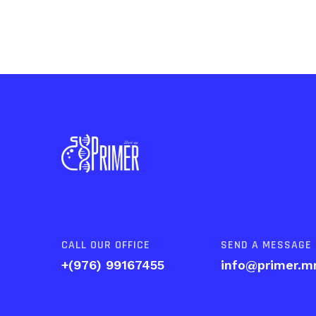
Post
navigation
CALL OUR OFFICE
SEND A MESSAGE
+(976) 99167455
info@primer.m