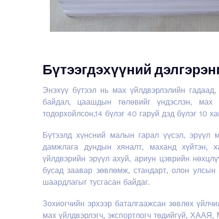
Бүтээгдэхүүний дэлгэрэн
Энэхүү бүтээл нь мах үйлдвэрлэлийн гадаад,
байдал, цаашдын төлөвийг үндэслэн, мах 
тодорхойлсон,14 бүлэг 40 гаруй дэд бүлэг 10 х
Бүтээлд хүнсний малын гарал үүсэл, эрүүл м
дамжлага дундын хяналт, маханд хүйтэн, ха
үйлдвэрийн эрүүл ахуй, ариун цэврийн нөхцлү
бусад заавар зөвлөмж, стандарт, олон улсын
шаардлагыг тусгасан байдаг.
Зохиогчийн эрхээр баталгаажсан зөвлөх үйлчи
мах үйлдвэрлэгч, экспортлогч төдийгүй, ХААЯ,