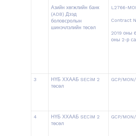
Азийн хөгжлийн банк
L2766-MO
(ADB) Дээд
Contract N
боловсролын
шинэчлэлийн төсөл
2019 оны 
оны 2-р с
3
НҮБ ХХААБ SECiM 2
GCP/MON/
төсөл
4
НҮБ ХХААБ SECiM 2
GCP/MON/
төсөл