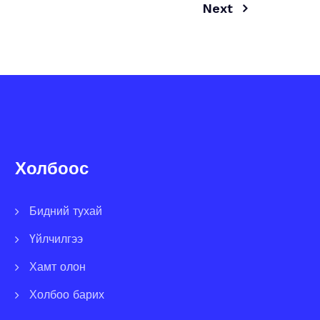
Next
Холбоос
Бидний тухай
Үйлчилгээ
Хамт олон
Холбоо барих