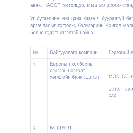
авах, НАССР тогтолцоо, MNSISO 22000 станд
Уг бүтээлийн үнэ цэнэ хэзээ ч буураагүй бө
аргачлалыг тогтоож, бэлчээрийн монгол мал
болно гэдэгт итгэлтэй байна.
№
Байгууллага компани
Гэрээний д
1
Европын холбооны
сэргээн босголт
МОN-СС-6
хөгжлийн банк (EBRD)
2019.11 са
сар
2
БСШУСЯ