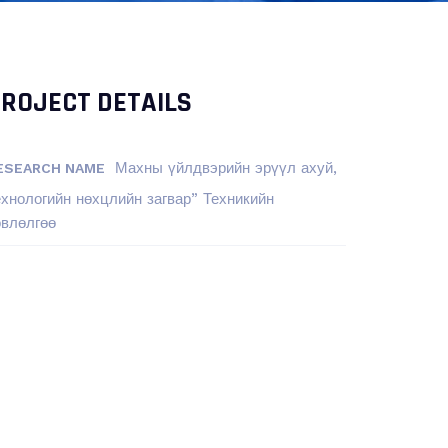
ROJECT DETAILS
Махны үйлдвэрийн эрүүл ахуй,
ESEARCH NAME
ехнологийн нөхцлийн загвар” Техникийн
өвлөлгөө