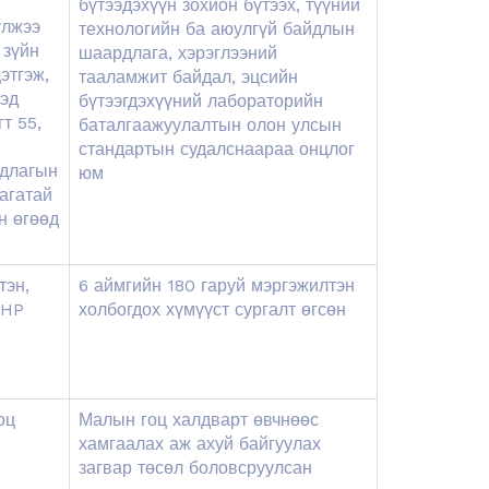
бүтээдэхүүн зохион бүтээх, түүний
үлжээ
технологийн ба аюулгүй байдлын
 зүйн
шаардлага, хэрэглээний
этгэж,
тааламжит байдал, эцсийн
ээд
бүтээгдэхүүний лабораторийн
т 55,
баталгаажуулалтын олон улсын
стандартын судалснаараа онцлог
рдлагын
юм
агатай
н өгөөд
тэн,
6 аймгийн 180 гаруй мэргэжилтэн
GHP
холбогдох хүмүүст сургалт өгсөн
оц
Малын гоц халдварт өвчнөөс
хамгаалах аж ахуй байгуулах
загвар төсөл боловсруулсан