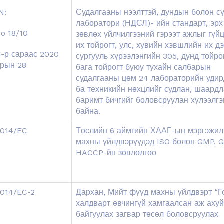
N:
Судалгааны нээлттэй, дундын болон с
лаборатори (НДСЛ)- ийн стандарт, эрх
o 18/10
зөвлөх үйлчилгээний гэрээт ажлыг гүйц
их тойрогт, улс, хувийн хэвшлийн их д
6-р сараас 2020
сургууль хүрээлэнгийн 305, дунд тойрог
арын 28
бага тойрогт буюу тухайн салбарын
судалгааны цөм 24 лабораторийн уди
ба техникийн нөхцлийг судлан, шаардл
баримт бичгийг боловсруулан хүлээлгэ
байна.
014/EC
Төслийн 6 аймгийн ХААГ-ын мэргэжил
махны үйлдвэрүүдэд ISO болон GMP, 
HACCP-йн зөвлөлгөө
014/EC-2
Дархан, Мийт фүүд махны үйлдвэрт “Г
халдварт өвчингүй хамгаалсан аж ахуй
байгуулах загвар төсөл боловсруулах