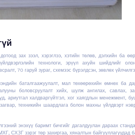
гүй
 дотоод зах зээл, хэрэглээ, хэтийн төлөв, дэлхийн ба ө
үйлдвэрлэлийн технологи, эрүүл ахуйн шийдлийг ол
авсралт, 70 гаруй зураг, схемээс бүрэлдсэн, зөвлөх үйлчил
эндийн баталгаажуулалт, мал төхөөрөхийн өмнөх ба дар
лууны боловсруулалт хийх, шулж ангилах, савлах, за
үд, ариутгал халдваргүйтгэл, хог хаягдлын менежмент, б
 загвар, техникийн шаардлага болон махны үйлдвэрт нэ
лгээний энэхүү баримт бичгийг дагалдуулан дараах станда
 МХГ, СХЗГ зэрэг төр захиргаа, хяналтын байгууллагуудад 