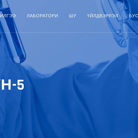
ЧИЛГЭЭ
ЛАБОРАТОРИ
ШУ
ҮЙЛДВЭРЛЭЛ
БУ
Н-5