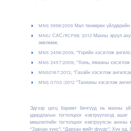
MNS 5998:2009 Мал төхөөрөх үйлдврийн
MNS/ САС/RCP58: 2013 Махны эрүүл аху
зөвлөмж.
MNS 2456:2009, “Үхрийн хэсэглэж ангилс
MNS 2457:2009, “Хонь, ямааны хэсэглэж
MNS0167:2012, "Гахайн хэсэглэж ангилса
MNS 0703 :2012 "Тахианы хэсэглэж анги
Эдгээр цогц баримт бичгүүд нь махны үй
удирдлагын тогтолцоог нэвтрүүлэхэд ашиг
мөшгөлтийн тогтолцоог нэвтрүүлсэн анхны
“Завхан хүнс”, “Дархан мийт фүүдс”, Хүн од