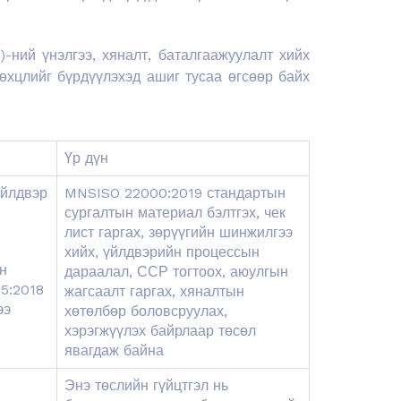
)-ний үнэлгээ, хяналт, баталгаажуулалт хийх
өхцлийг бүрдүүлэхэд ашиг тусаа өгсөөр байх
Үр дүн
үйлдвэр
MNSISO 22000:2019 стандартын
сургалтын материал бэлтгэх, чек
лист гаргах, зөрүүгийн шинжилгээ
хийх, үйлдвэрийн процессын
н
дараалал, ССР тогтоох, аюулгын
5:2018
жагсаалт гаргах, хяналтын
ээ
хөтөлбөр боловсруулах,
хэрэгжүүлэх байрлаар төсөл
явагдаж байна
Энэ төслийн гүйцтгэл нь