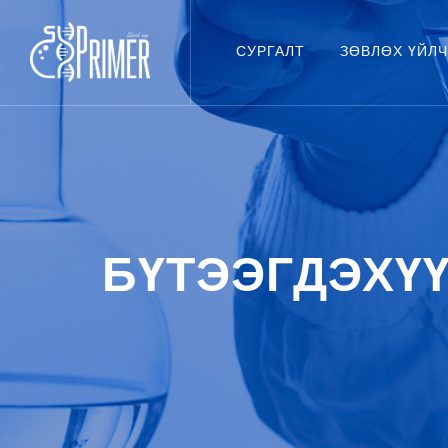
СУРГАЛТ
ЗӨВЛӨХ ҮЙЛ
БҮТЭЭГДЭХҮҮ