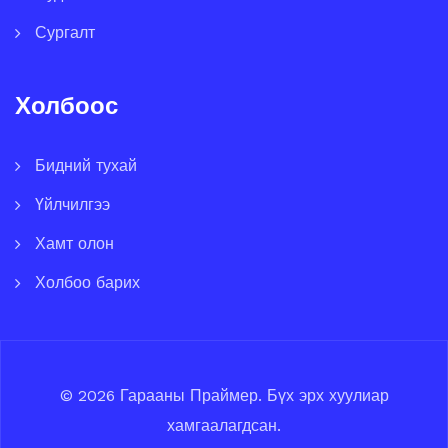
Сургалт
Холбоос
Бидний тухай
Үйлчилгээ
Хамт олон
Холбоо барих
© 2026
Гарааны Праймер
.
Бүх эрх хуулиар
хамгаалагдсан.