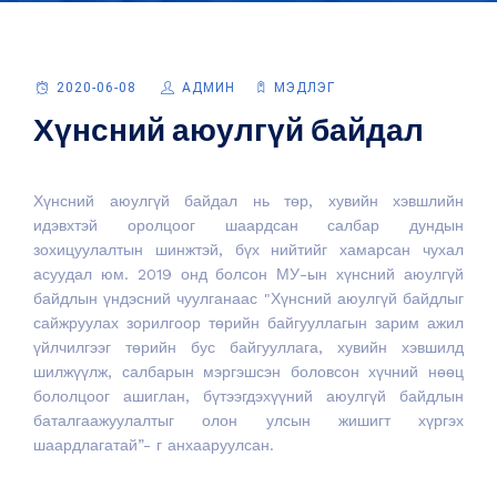
2020-06-08
АДМИН
МЭДЛЭГ
Хүнсний аюулгүй байдал
Хүнсний аюулгүй байдал нь төр, хувийн хэвшлийн
идэвхтэй оролцоог шаардсан салбар дундын
зохицуулалтын шинжтэй, бүх нийтийг хамарсан чухал
асуудал юм. 2019 онд болсон МУ-ын хүнсний аюулгүй
байдлын үндэсний чуулганаас "Хүнсний аюулгүй байдлыг
сайжруулах зорилгоор төрийн байгууллагын зарим ажил
үйлчилгээг төрийн бус байгууллага, хувийн хэвшилд
шилжүүлж, салбарын мэргэшсэн боловсон хүчний нөөц
бололцоог ашиглан, бүтээгдэхүүний аюулгүй байдлын
баталгаажуулалтыг олон улсын жишигт хүргэх
шаардлагатай”- г анхааруулсан.