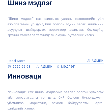
Шинэ мэдлэг
“Шинэ мэдлэг” гэж шинжлэх ухаан, технологийн үйл
ажиллагааны үр дүнд бий болсон эдийн засаг, нийгмийн
асуудлыг шийдвэрлэх зорилгоор ашиглаж болохуйц,
эрхийн хамгаалалт хийгдсэн оюуны бүтээлийг хэлнэ.
Read More
АДМИН
2020-06-08
АДМИН
МЭДЛЭГ
Инноваци
“Инноваци” гэж шинэ мэдлэгийг баялаг болгон хувиргах
үйл ажиллагааны үр дүнд бий болсон бүтээгдэхүүн,
үйлчилгээ, маркетинг, зохион байгуулалтын арга,
шийдлийг хэлнэ.