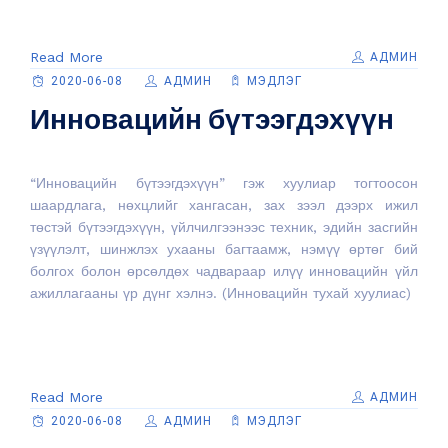
Read More
АДМИН
2020-06-08
АДМИН
МЭДЛЭГ
Инновацийн бүтээгдэхүүн
“Инновацийн бүтээгдэхүүн” гэж хуулиар тогтоосон
шаардлага, нөхцлийг хангасан, зах зээл дээрх ижил
төстэй бүтээгдэхүүн, үйлчилгээнээс техник, эдийн засгийн
үзүүлэлт, шинжлэх ухааны багтаамж, нэмүү өртөг бий
болгох болон өрсөлдөх чадвараар илүү инновацийн үйл
ажиллагааны үр дүнг хэлнэ. (Инновацийн тухай хуулиас)
Read More
АДМИН
2020-06-08
АДМИН
МЭДЛЭГ