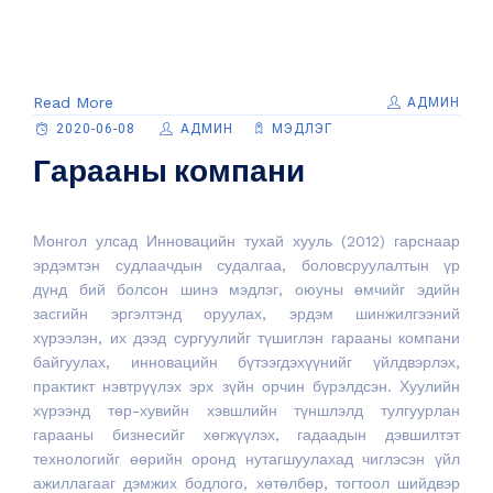
Read More
АДМИН
2020-06-08
АДМИН
МЭДЛЭГ
Гарааны компани
Монгол улсад Инновацийн тухай хууль (2012) гарснаар
эрдэмтэн судлаачдын судалгаа, боловсруулалтын үр
дүнд бий болсон шинэ мэдлэг, оюуны өмчийг эдийн
засгийн эргэлтэнд оруулах, эрдэм шинжилгээний
хүрээлэн, их дээд сургуулийг түшиглэн гарааны компани
байгуулах, инновацийн бүтээгдэхүүнийг үйлдвэрлэх,
практикт нэвтрүүлэх эрх зүйн орчин бүрэлдсэн. Хуулийн
хүрээнд төр-хувийн хэвшлийн түншлэлд тулгуурлан
гарааны бизнесийг хөгжүүлэх, гадаадын дэвшилтэт
технологийг өөрийн оронд нутагшуулахад чиглэсэн үйл
ажиллагааг дэмжих бодлого, хөтөлбөр, тогтоол шийдвэр