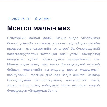
2020-06-08
АДМИН
Монгол малын мах
Бэлчээрийн монгол малын махыг өндөр үнэлэмжтэй
болгох, дэлхийн зах зээлд гаргахын тулд үйлдвэрлэлийн
процессын (менежментийн тогтолцоо) ба бүтээгдэхүүний
баталгаажуулалтын тогтолцоог олон улсын стандартад
нийцүүлэх, хүлээн зөвшөөрүүлэх шаардлагатай юм.
Малын эрүүл мэнд, мах махан бүтээгдэхүүний аюулгүй
байдал, мөшгөлтийн тогтолцоонд цахим мэдээлэлийг
хөгжүүлэхийн зэрэгцээ ДНХ бар кодыг ашиглах замаар
бүтээгдэхүүний баталгаажуулалт, хөгжүүлэлтийг хийж,
зорилтод зах зээлд нийлүүлэх, өртөг шингэсэн онцгой
бүтээгдэхүүн үйлдвэрлэж болно.