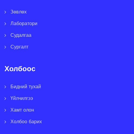
Зөвлөх
Лаборатори
Судалгаа
Сургалт
Холбоос
Бидний тухай
Үйлчилгээ
Хамт олон
Холбоо барих