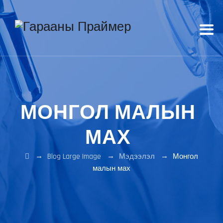
МОНГОЛ МАЛЫН
МАХ
→
→
→
Blog Large Image
Мэдээлэл
Монгол
малын мах